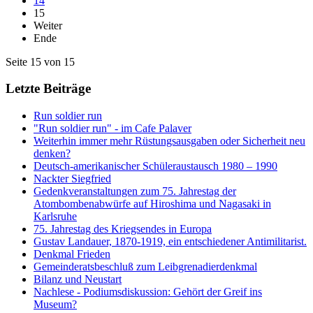
14
15
Weiter
Ende
Seite 15 von 15
Letzte Beiträge
Run soldier run
"Run soldier run" - im Cafe Palaver
Weiterhin immer mehr Rüstungsausgaben oder Sicherheit neu
denken?
Deutsch-amerikanischer Schüleraustausch 1980 – 1990
Nackter Siegfried
Gedenkveranstaltungen zum 75. Jahrestag der
Atombombenabwürfe auf Hiroshima und Nagasaki in
Karlsruhe
75. Jahrestag des Kriegsendes in Europa
Gustav Landauer, 1870-1919, ein entschiedener Antimilitarist.
Denkmal Frieden
Gemeinderatsbeschluß zum Leibgrenadierdenkmal
Bilanz und Neustart
Nachlese - Podiumsdiskussion: Gehört der Greif ins
Museum?