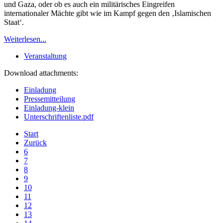
und Gaza, oder ob es auch ein militärisches Eingreifen
internationaler Mächte gibt wie im Kampf gegen den ‚Islamischen
Staat‘.
Weiterlesen...
Veranstaltung
Download attachments:
Einladung
Pressemitteilung
Einladung-klein
Unterschriftenliste.pdf
Start
Zurück
6
7
8
9
10
11
12
13