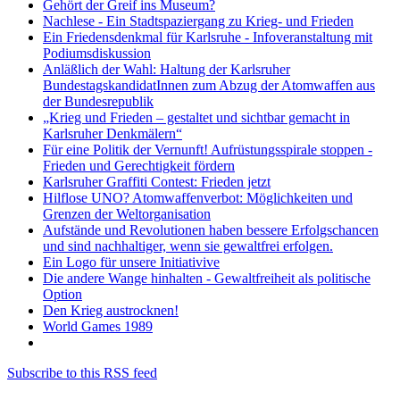
Gehört der Greif ins Museum?
Nachlese - Ein Stadtspaziergang zu Krieg- und Frieden
Ein Friedensdenkmal für Karlsruhe - Infoveranstaltung mit
Podiumsdiskussion
Anläßlich der Wahl: Haltung der Karlsruher
BundestagskandidatInnen zum Abzug der Atomwaffen aus
der Bundesrepublik
„Krieg und Frieden – gestaltet und sichtbar gemacht in
Karlsruher Denkmälern“
Für eine Politik der Vernunft! Aufrüstungsspirale stoppen -
Frieden und Gerechtigkeit fördern
Karlsruher Graffiti Contest: Frieden jetzt
Hilflose UNO? Atomwaffenverbot: Möglichkeiten und
Grenzen der Weltorganisation
Aufstände und Revolutionen haben bessere Erfolgschancen
und sind nachhaltiger, wenn sie gewaltfrei erfolgen.
Ein Logo für unsere Initiativive
Die andere Wange hinhalten - Gewaltfreiheit als politische
Option
Den Krieg austrocknen!
World Games 1989
Subscribe to this RSS feed