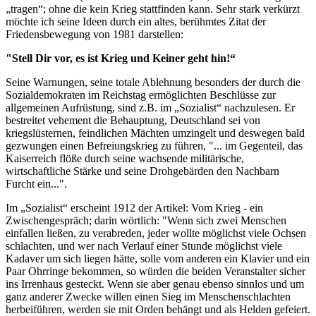
„tragen“; ohne die kein Krieg stattfinden kann. Sehr stark verkürzt
möchte ich seine Ideen durch ein altes, berühmtes Zitat der
Friedensbewegung von 1981 darstellen:
"Stell Dir vor, es ist Krieg und Keiner geht hin!“
Seine Warnungen, seine totale Ablehnung besonders der durch die
Sozialdemokraten im Reichstag ermöglichten Beschlüsse zur
allgemeinen Aufrüstung, sind z.B. im „Sozialist“ nachzulesen. Er
bestreitet vehement die Behauptung, Deutschland sei von
kriegslüsternen, feindlichen Mächten umzingelt und deswegen bald
gezwungen einen Befreiungskrieg zu führen, "... im Gegenteil, das
Kaiserreich flöße durch seine wachsende militärische,
wirtschaftliche Stärke und seine Drohgebärden den Nachbarn
Furcht ein...".
Im „Sozialist“ erscheint 1912 der Artikel: Vom Krieg - ein
Zwischengespräch; darin wörtlich: "Wenn sich zwei Menschen
einfallen ließen, zu verabreden, jeder wollte möglichst viele Ochsen
schlachten, und wer nach Verlauf einer Stunde möglichst viele
Kadaver um sich liegen hätte, solle vom anderen ein Klavier und ein
Paar Ohrringe bekommen, so würden die beiden Veranstalter sicher
ins Irrenhaus gesteckt. Wenn sie aber genau ebenso sinnlos und um
ganz anderer Zwecke willen einen Sieg im Menschenschlachten
herbeiführen, werden sie mit Orden behängt und als Helden gefeiert.