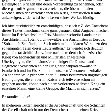
Beteiligte an Kriegen und deren Vorbereitung zu benennen, oder
diese gar mit Argumenten zu erreichen, die übernationalen
Mechanismen der verschiedenen am Krieg interessierten Kräfte
aufzuzeigen, …der wird beim Lesen seines Werkes fündig.
Ich bitte ausdrücklich zu entschuldigen, dass ich z.Z. des Entstehens
dieses Textes manchmal keine ganz genauen Zitat-Angaben machen
kann: Im Briefwechsel mit Fritz Mauthner schreibt Landauer zu
Anschlägen mit Toten durch gewaltbereite Anarchisten in Europa:
"Sobald ich Zeit finde, muß ich mich mal mit klaren Worten zu den
sogenannten Taten dieser Leute äußern." Er wendet sich deutlich
gegen die tatsächlich Jahrzehnte nach dem deutsch-französischen
Krieg von Monarchisten und Militaristen angestellten
Überlegungen, die Jubiläumsfeiern einiger für Deutschland
siegreicher Schlachten an den Originalschauplätzen—also in
Frankreich und im Elsaß! —mit deutschen Veteranen abzuhalten.
An anderer Stelle prophezeiht er: "... unter bestimmten ungünstigen
Bedingungen, die er aber im Kaiserreich teilweise schon als
gegeben ansehe, könne nach einem verlorenen nächsten Krieg ein
einzelner Mann, eine kleine Gruppe, die Macht an sich reißen."
Erstaunlich, oder?
In mehreren Texten spricht er die Arbeiterschaft und die Schichten
der Gesellschaft (nicht nur der Deutschen) an, die einen Krieg