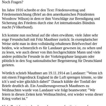
Noch Fragen?
Im Jahre 1916 schreibt er den Text: Friedensvertrag und
Friedenseinrichtung (Brief an den amerikanischen Präsidenten
Woodrow Wilson) in dem er ihm Vorschläge zur Beendigung und
Sicherung des Friedens durch eine Art internationales Bündnis
macht (Völkerbund).
Ich komme nun nochmal auf die oben erwähnte, viele Jahre sehr
enge Freundschaft mit Fritz Mauthner zurück: In exemplarischer
Weise sieht man in dem vollständig erhaltenen Briefwechsel der
beiden, wie schmerzlich es für Landauer gewesen ist, zu sehen und
zu lesen, wie auch dieser von ihm hochgeschätzte Mann und viele
andere politische Freunde in der Vorkriegsphase langsam oder
plötzlich in den Sog nationalistischer Begeisterung für Deutschland
gerieten.
Wörtlich schrieb Mauthner am 19.11.1914 an Landauer: "Wenn ich
mit einem Fingerdruck England in die Luft sprengen könnte, so täte
ich´s und wäre glücklich dabei!" Danach kühlte der Tonfall der
Briefe deutlich ab. Ein Annäherungsversuch Mauthners zu
Weihnachten wurde von Landauer wie folgt beantwortet: "Wir
feiern in diesen Zeiten kein Weihnachtsfest, erst wieder wenn dieser
Krieg vorbei ist."