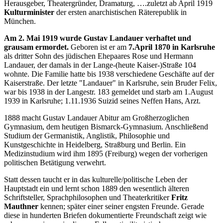
Herausgeber, Theatergründer, Dramaturg, ….zuletzt ab April 1919
Kulturminister
der ersten anarchistischen Räterepublik in
München.
Am 2. Mai 1919 wurde Gustav Landauer verhaftet und
grausam ermordet.
Geboren ist er am
7.April 1870 in Karlsruhe
als dritter Sohn des jüdischen Ehepaares Rose und Hermann
Landauer, der damals in der Lange-(heute Kaiser-)Straße 104
wohnte. Die Familie hatte bis 1938 verschiedene Geschäfte auf der
Kaiserstraße. Der letzte "Landauer" in Karlsruhe, sein Bruder Felix,
war bis 1938 in der Langestr. 183 gemeldet und starb am 1.August
1939 in Karlsruhe; 1.11.1936 Suizid seines Neffen Hans, Arzt.
1888 macht Gustav Landauer Abitur am Großherzoglichen
Gymnasium, dem heutigen Bismarck-Gymnasium. Anschließend
Studium der Germanistik, Anglistik, Philosophie und
Kunstgeschichte in Heidelberg, Straßburg und Berlin. Ein
Medizinstudium wird ihm 1895 (Freiburg) wegen der vorherigen
politischen Betätigung verwehrt.
Statt dessen taucht er in das kulturelle/politische Leben der
Hauptstadt ein und lernt schon 1889 den wesentlich älteren
Schriftsteller, Sprachphilosophen und Theaterkritiker
Fritz
Mauthner
kennen; später einer seiner engsten Freunde. Gerade
diese in hunderten Briefen dokumentierte Freundschaft zeigt wie