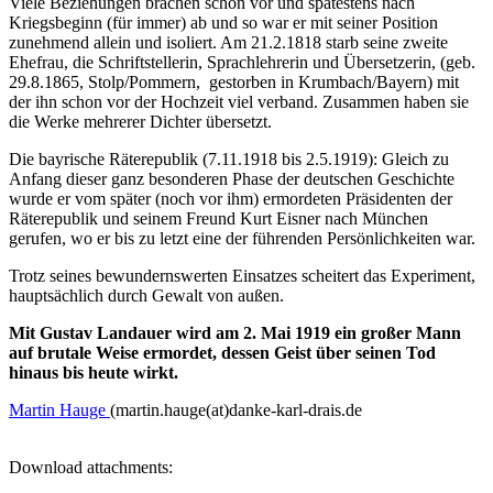
Viele Beziehungen brachen schon vor und spätestens nach
Kriegsbeginn (für immer) ab und so war er mit seiner Position
zunehmend allein und isoliert. Am 21.2.1818 starb seine zweite
Ehefrau, die Schriftstellerin, Sprachlehrerin und Übersetzerin, (geb.
29.8.1865, Stolp/Pommern, gestorben in Krumbach/Bayern) mit
der ihn schon vor der Hochzeit viel verband. Zusammen haben sie
die Werke mehrerer Dichter übersetzt.
Die bayrische Räterepublik (7.11.1918 bis 2.5.1919): Gleich zu
Anfang dieser ganz besonderen Phase der deutschen Geschichte
wurde er vom später (noch vor ihm) ermordeten Präsidenten der
Räterepublik und seinem Freund Kurt Eisner nach München
gerufen, wo er bis zu letzt eine der führenden Persönlichkeiten war.
Trotz seines bewundernswerten Einsatzes scheitert das Experiment,
hauptsächlich durch Gewalt von außen.
Mit Gustav Landauer wird am 2. Mai 1919 ein großer Mann
auf brutale Weise ermordet, dessen Geist über seinen Tod
hinaus bis heute wirkt.
Martin Hauge
(martin.hauge(at)danke-karl-drais.de
Download attachments: