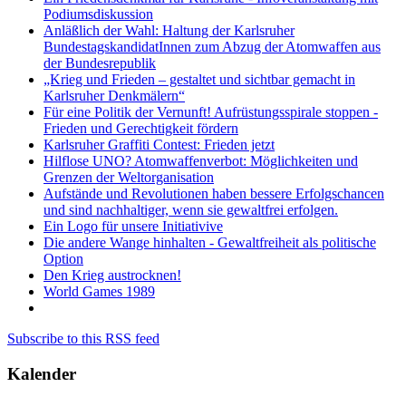
Podiumsdiskussion
Anläßlich der Wahl: Haltung der Karlsruher
BundestagskandidatInnen zum Abzug der Atomwaffen aus
der Bundesrepublik
„Krieg und Frieden – gestaltet und sichtbar gemacht in
Karlsruher Denkmälern“
Für eine Politik der Vernunft! Aufrüstungsspirale stoppen -
Frieden und Gerechtigkeit fördern
Karlsruher Graffiti Contest: Frieden jetzt
Hilflose UNO? Atomwaffenverbot: Möglichkeiten und
Grenzen der Weltorganisation
Aufstände und Revolutionen haben bessere Erfolgschancen
und sind nachhaltiger, wenn sie gewaltfrei erfolgen.
Ein Logo für unsere Initiativive
Die andere Wange hinhalten - Gewaltfreiheit als politische
Option
Den Krieg austrocknen!
World Games 1989
Subscribe to this RSS feed
Kalender