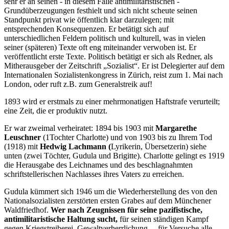
sehr er an seinen - in diesem Falle antimilitaristischen -
Grundüberzeugungen festhielt und sich nicht scheute seinen
Standpunkt privat wie öffentlich klar darzulegen; mit
entsprechenden Konsequenzen. Er betätigt sich auf
unterschiedlichen Feldern politisch und kulturell, was in vielen
seiner (späteren) Texte oft eng miteinander verwoben ist. Er
veröffentlicht erste Texte. Politisch betätigt er sich als Redner, als
Mitherausgeber der Zeitschrift „Sozialist“. Er ist Delegierter auf dem
Internationalen Sozialistenkongress in Zürich, reist zum 1. Mai nach
London, oder ruft z.B. zum Generalstreik auf!
1893 wird er erstmals zu einer mehrmonatigen Haftstrafe verurteilt;
eine Zeit, die er produktiv nutzt.
Er war zweimal verheiratet: 1894 bis 1903 mit
Margarethe
Leuschner
(1Tochter Charlotte) und von 1903 bis zu Ihrem Tod
(1918) mit
Hedwig Lachmann (
Lyrikerin, Übersetzerin) siehe
unten (zwei Töchter, Gudula und Brigitte). Charlotte gelingt es 1919
die Herausgabe des Leichnames und des beschlagnahmten
schriftstellerischen Nachlasses ihres Vaters zu erreichen.
Gudula kümmert sich 1946 um die Wiederherstellung des von den
Nationalsozialisten zerstörten ersten Grabes auf dem Münchener
Waldfriedhof.
Wer nach Zeugnissen für seine pazifistische,
antimilitaristische Haltung sucht,
für seinen ständigen Kampf
gegen Kriegstreiberei, Gewaltverherrlichung,... für Versuche alle