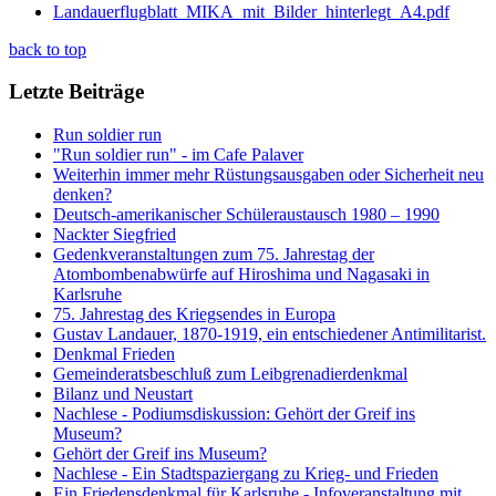
Landauerflugblatt_MIKA_mit_Bilder_hinterlegt_A4.pdf
back to top
Letzte Beiträge
Run soldier run
"Run soldier run" - im Cafe Palaver
Weiterhin immer mehr Rüstungsausgaben oder Sicherheit neu
denken?
Deutsch-amerikanischer Schüleraustausch 1980 – 1990
Nackter Siegfried
Gedenkveranstaltungen zum 75. Jahrestag der
Atombombenabwürfe auf Hiroshima und Nagasaki in
Karlsruhe
75. Jahrestag des Kriegsendes in Europa
Gustav Landauer, 1870-1919, ein entschiedener Antimilitarist.
Denkmal Frieden
Gemeinderatsbeschluß zum Leibgrenadierdenkmal
Bilanz und Neustart
Nachlese - Podiumsdiskussion: Gehört der Greif ins
Museum?
Gehört der Greif ins Museum?
Nachlese - Ein Stadtspaziergang zu Krieg- und Frieden
Ein Friedensdenkmal für Karlsruhe - Infoveranstaltung mit